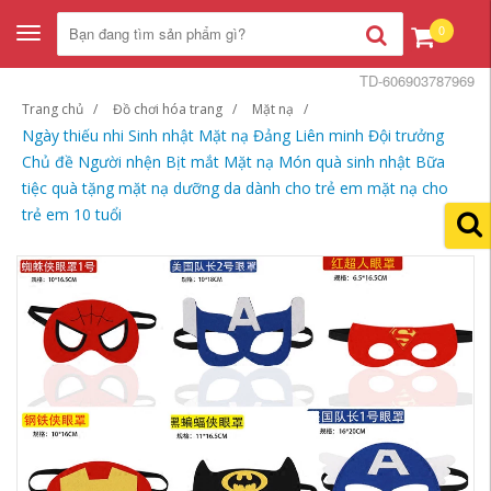
0
Toggle
navigation
TD-606903787969
Trang chủ
Đồ chơi hóa trang
Mặt nạ
Ngày thiếu nhi Sinh nhật Mặt nạ Đảng Liên minh Đội trưởng
Chủ đề Người nhện Bịt mắt Mặt nạ Món quà sinh nhật Bữa
tiệc quà tặng mặt nạ dưỡng da dành cho trẻ em mặt nạ cho
trẻ em 10 tuổi