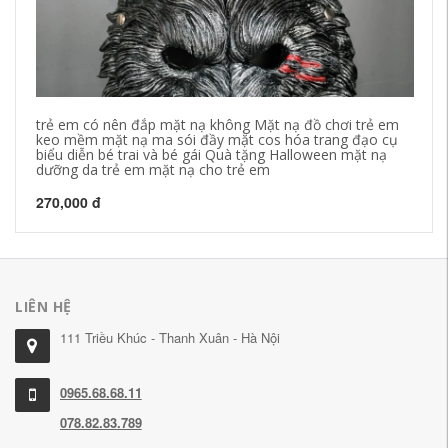
trẻ em có nên đắp mặt nạ không Mặt nạ đồ chơi trẻ em
mặ
keo mềm mặt nạ ma sói đầy mặt cos hóa trang đạo cụ
độ
biểu diễn bé trai và bé gái Quà tặng Halloween mặt nạ
ch
dưỡng da trẻ em mặt nạ cho trẻ em
da
270,000 đ
64
LIÊN HỆ
111 Triều Khúc - Thanh Xuân - Hà Nội
0965.68.68.11
078.82.83.789