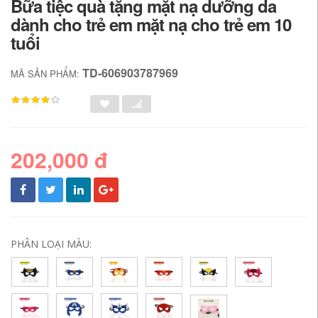
Bữa tiệc quà tặng mặt nạ dưỡng da
dành cho trẻ em mặt nạ cho trẻ em 10
tuổi
TD-606903787969
MÃ SẢN PHẨM:
202,000 đ
PHÂN LOẠI MÀU: