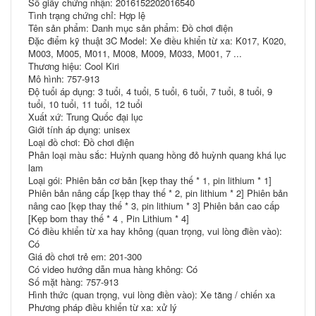
Số giấy chứng nhận: 2016152202016540
Tình trạng chứng chỉ: Hợp lệ
Tên sản phẩm: Danh mục sản phẩm: Đồ chơi điện
Đặc điểm kỹ thuật 3C Model: Xe điều khiển từ xa: K017, K020,
M003, M005, M011, M008, M009, M033, M001, 7 ...
Thương hiệu: Cool Kiri
Mô hình: 757-913
Độ tuổi áp dụng: 3 tuổi, 4 tuổi, 5 tuổi, 6 tuổi, 7 tuổi, 8 tuổi, 9
tuổi, 10 tuổi, 11 tuổi, 12 tuổi
Xuất xứ: Trung Quốc đại lục
Giới tính áp dụng: unisex
Loại đồ chơi: Đồ chơi điện
Phân loại màu sắc: Huỳnh quang hồng đỏ huỳnh quang khá lục
lam
Loại gói: Phiên bản cơ bản [kẹp thay thế * 1, pin lithium * 1]
Phiên bản nâng cấp [kẹp thay thế * 2, pin lithium * 2] Phiên bản
nâng cao [kẹp thay thế * 3, pin lithium * 3] Phiên bản cao cấp
[Kẹp bom thay thế * 4 , Pin Lithium * 4]
Có điều khiển từ xa hay không (quan trọng, vui lòng điền vào):
Có
Giá đồ chơi trẻ em: 201-300
Có video hướng dẫn mua hàng không: Có
Số mặt hàng: 757-913
Hình thức (quan trọng, vui lòng điền vào): Xe tăng / chiến xa
Phương pháp điều khiển từ xa: xử lý