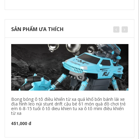
SẢN PHẨM ƯA THÍCH
Bong bóng ô tô điều khiển từ xa quá khổ bốn bánh lái xe
Xe
địa hình leo núi stunt drift cậu bé 61 món quà đồ chơi trẻ
bo
em 6-8-15 tuổi ô tô dieu khien tu xa ô tô mini điều khiển
ch
từ xa
kh
451,000 đ
85