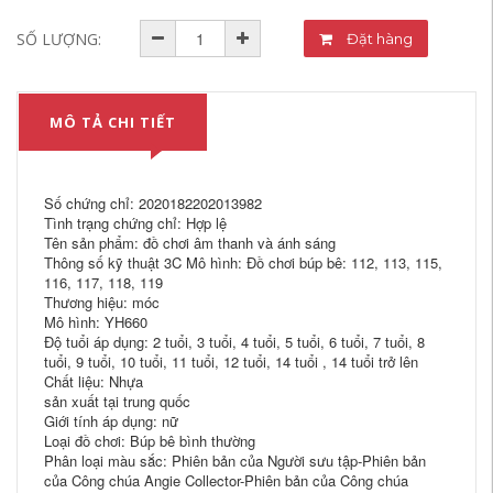
SỐ LƯỢNG:
Đặt hàng
MÔ TẢ CHI TIẾT
Số chứng chỉ: 2020182202013982
Tình trạng chứng chỉ: Hợp lệ
Tên sản phẩm: đồ chơi âm thanh và ánh sáng
Thông số kỹ thuật 3C Mô hình: Đồ chơi búp bê: 112, 113, 115,
116, 117, 118, 119
Thương hiệu: móc
Mô hình: YH660
Độ tuổi áp dụng: 2 tuổi, 3 tuổi, 4 tuổi, 5 tuổi, 6 tuổi, 7 tuổi, 8
tuổi, 9 tuổi, 10 tuổi, 11 tuổi, 12 tuổi, 14 tuổi , 14 tuổi trở lên
Chất liệu: Nhựa
sản xuất tại trung quốc
Giới tính áp dụng: nữ
Loại đồ chơi: Búp bê bình thường
Phân loại màu sắc: Phiên bản của Người sưu tập-Phiên bản
của Công chúa Angie Collector-Phiên bản của Công chúa