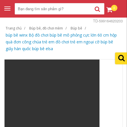
0
Toggle
navigation
TD-599164620203
Trang chủ
Búp bê, đồ chơi mềm
Búp bê
búp bê winx Bộ đồ chơi búp bê mô phỏng cực lớn 60 cm hộp
quà đơn công chúa trẻ em đồ chơi trẻ em ngoại cỡ búp bê
giấy hàn quốc búp bê elsa