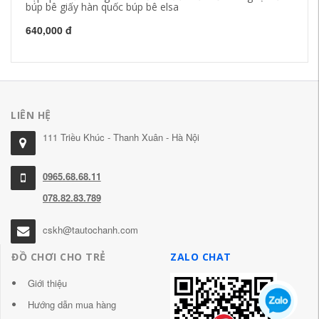
búp bê giấy hàn quốc búp bê elsa
em
640,000 đ
41
LIÊN HỆ
111 Triều Khúc - Thanh Xuân - Hà Nội
0965.68.68.11
078.82.83.789
cskh@tautochanh.com
ĐỒ CHƠI CHO TRẺ
ZALO CHAT
Giới thiệu
Hướng dẫn mua hàng