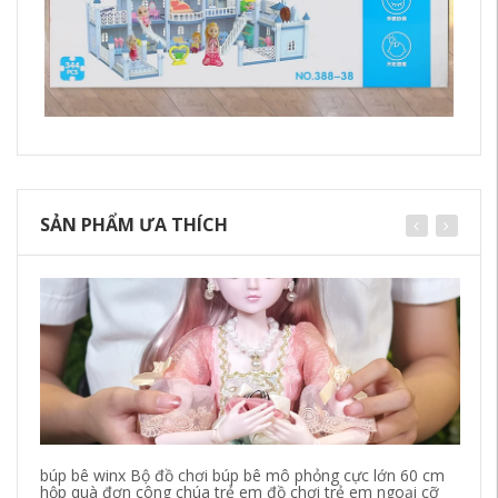
SẢN PHẨM ƯA THÍCH
búp bê winx Bộ đồ chơi búp bê mô phỏng cực lớn 60 cm
Đồ
hộp quà đơn công chúa trẻ em đồ chơi trẻ em ngoại cỡ
ch