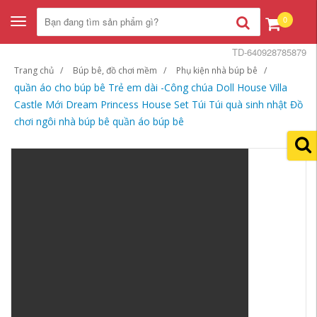
0
Toggle
navigation
TD-640928785879
Trang chủ
Búp bê, đồ chơi mềm
Phụ kiện nhà búp bê
quần áo cho búp bê Trẻ em dài -Công chúa Doll House Villa
Castle Mới Dream Princess House Set Túi Túi quà sinh nhật Đồ
chơi ngôi nhà búp bê quần áo búp bê