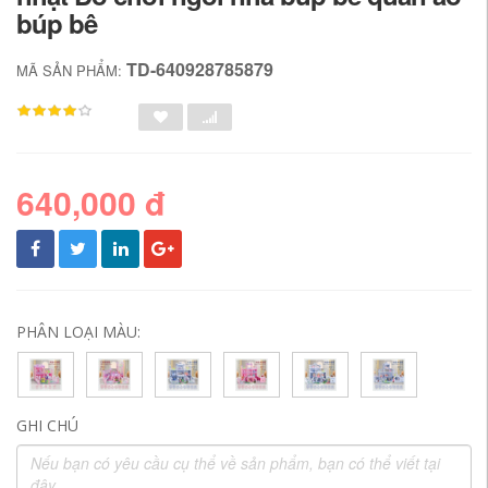
búp bê
TD-640928785879
MÃ SẢN PHẨM:
640,000 đ
PHÂN LOẠI MÀU:
GHI CHÚ