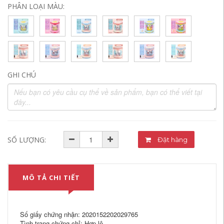
PHÂN LOẠI MÀU:
GHI CHÚ
SỐ LƯỢNG:
Đặt hàng
MÔ TẢ CHI TIẾT
Số giấy chứng nhận: 2020152202029765
Tình trạng chứng chỉ: Hợp lệ