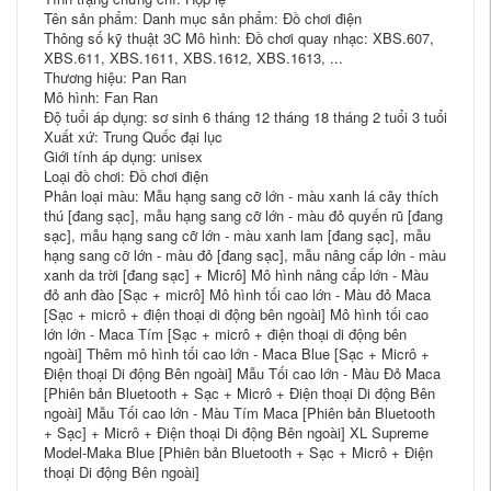
Tên sản phẩm: Danh mục sản phẩm: Đồ chơi điện
Thông số kỹ thuật 3C Mô hình: Đồ chơi quay nhạc: XBS.607,
XBS.611, XBS.1611, XBS.1612, XBS.1613, ...
Thương hiệu: Pan Ran
Mô hình: Fan Ran
Độ tuổi áp dụng: sơ sinh 6 tháng 12 tháng 18 tháng 2 tuổi 3 tuổi
Xuất xứ: Trung Quốc đại lục
Giới tính áp dụng: unisex
Loại đồ chơi: Đồ chơi điện
Phân loại màu: Mẫu hạng sang cỡ lớn - màu xanh lá cây thích
thú [đang sạc], mẫu hạng sang cỡ lớn - màu đỏ quyến rũ [đang
sạc], mẫu hạng sang cỡ lớn - màu xanh lam [đang sạc], mẫu
hạng sang cỡ lớn - màu đỏ [đang sạc], mẫu nâng cấp lớn - màu
xanh da trời [đang sạc] + Micrô] Mô hình nâng cấp lớn - Màu
đỏ anh đào [Sạc + micrô] Mô hình tối cao lớn - Màu đỏ Maca
[Sạc + micrô + điện thoại di động bên ngoài] Mô hình tối cao
lớn lớn - Maca Tím [Sạc + micrô + điện thoại di động bên
ngoài] Thêm mô hình tối cao lớn - Maca Blue [Sạc + Micrô +
Điện thoại Di động Bên ngoài] Mẫu Tối cao lớn - Màu Đỏ Maca
[Phiên bản Bluetooth + Sạc + Micrô + Điện thoại Di động Bên
ngoài] Mẫu Tối cao lớn - Màu Tím Maca [Phiên bản Bluetooth
+ Sạc] + Micrô + Điện thoại Di động Bên ngoài] XL Supreme
Model-Maka Blue [Phiên bản Bluetooth + Sạc + Micrô + Điện
thoại Di động Bên ngoài]