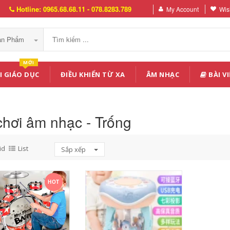
Hotline: 0965.68.68.11 - 078.8283.789
My Account
Wish
Sản Phẩm
MỚI
I GIÁO DỤC
ĐIỀU KHIỂN TỪ XA
ÂM NHẠC
BÀI VI
chơi âm nhạc - Trống
id
List
Sắp xếp
HOT