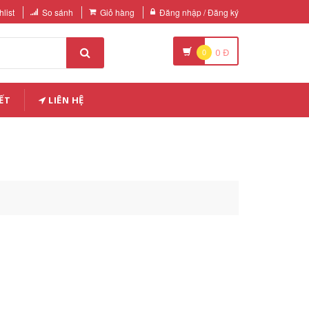
list
So sánh
Giỏ hàng
Đăng nhập / Đăng ký
0
0
Đ
ẾT
LIÊN HỆ