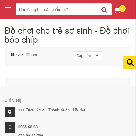
0
Toggle
navigation
Đồ chơi cho trẻ sơ sinh - Đồ chơi
bóp chíp
Grid
List
Sắp xếp
LIÊN HỆ
111 Triều Khúc - Thanh Xuân - Hà Nội
0965.68.68.11
078.82.83.789