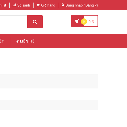
list
So sánh
Giỏ hàng
Đăng nhập / Đăng ký
0
0
Đ
ẾT
LIÊN HỆ