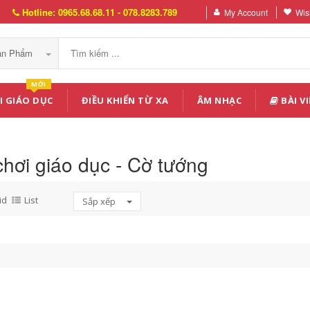
Hotline: 0965.68.68.11 - 078.8283.789
My Account
Wish
Sản Phẩm
MỚI
I GIÁO DỤC
ĐIỀU KHIỂN TỪ XA
ÂM NHẠC
BÀI VI
hơi giáo dục - Cờ tướng
id
List
Sắp xếp