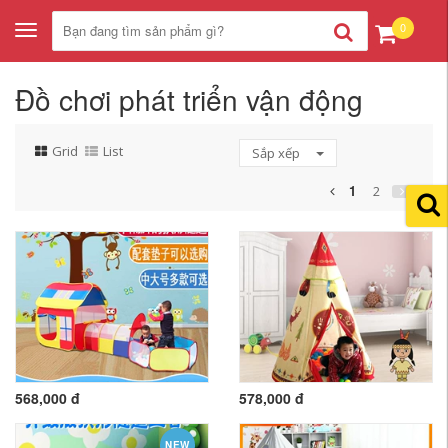
0
Toggle
navigation
Đồ chơi phát triển vận động
Grid
List
Sắp xếp
1
2
568,000 đ
578,000 đ
NEW