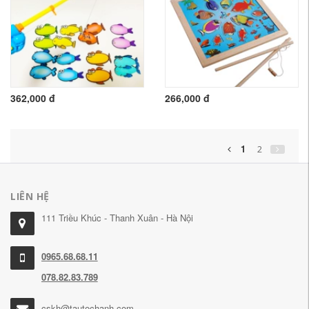
362,000 đ
266,000 đ
1
2
LIÊN HỆ
111 Triều Khúc - Thanh Xuân - Hà Nội
0965.68.68.11
078.82.83.789
cskh@tautochanh.com