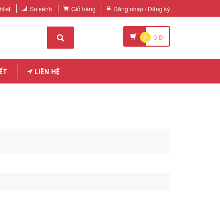
list
So sánh
Giỏ hàng
Đăng nhập / Đăng ký
0
0
Đ
ẾT
LIÊN HỆ