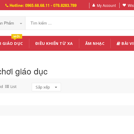
Hotline: 0965.68.68.11 - 078.8283.789
My Account
Wish
Sản Phẩm
MỚI
I GIÁO DỤC
ĐIỀU KHIỂN TỪ XA
ÂM NHẠC
BÀI VI
hơi giáo dục
id
List
Sắp xếp