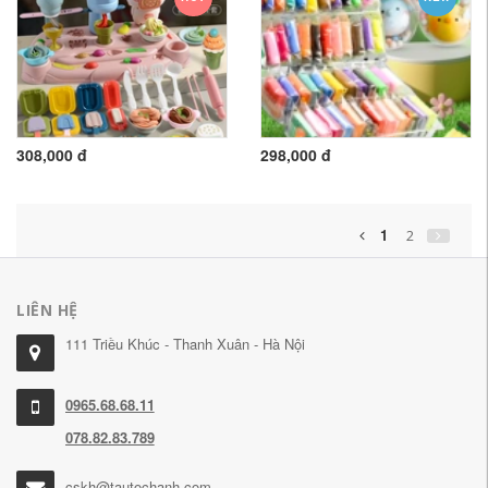
308,000 đ
298,000 đ
1
2
LIÊN HỆ
111 Triều Khúc - Thanh Xuân - Hà Nội
0965.68.68.11
078.82.83.789
cskh@tautochanh.com