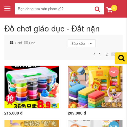
0
Toggle
navigation
Đồ chơi giáo dục - Đất nặn
Grid
List
Sắp xếp
1
2
HOT
215,000 đ
209,000 đ
NEW