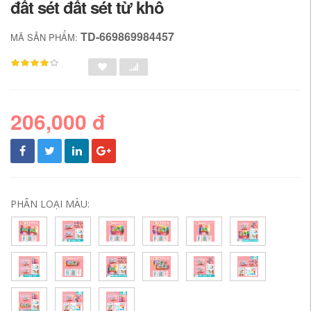
đất sét đất sét từ khô
TD-669869984457
MÃ SẢN PHẨM:
206,000 đ
PHÂN LOẠI MÀU: