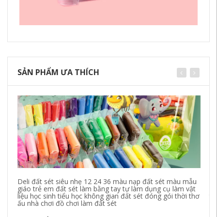
SẢN PHẨM ƯA THÍCH
Deli đất sét siêu nhẹ 12 24 36 màu nạp đất sét màu mẫu
ro
giáo trẻ em đất sét làm bằng tay tự làm dụng cụ làm vật
0-
liệu học sinh tiểu học không gian đất sét đóng gói thời thơ
th
ấu nhà chơi đồ chơi làm đất sét
85