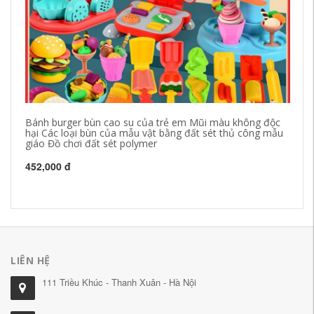
Bánh burger bùn cao su của trẻ em Mũi màu không độc
De
hại Các loại bùn của mẫu vật bằng đất sét thủ công mẫu
tr
giáo Đồ chơi đất sét polymer
ch
th
đấ
452,000 đ
11
LIÊN HỆ
111 Triều Khúc - Thanh Xuân - Hà Nội