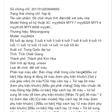
Số chứng chỉ: 2017012203946655
Trạng thái chứng chỉ: hợp lệ
Tên sản phẩm: Đồ chơi nhựa tĩnh điện/đất sét siêu nhẹ
Model thông số kỹ thuật 3C: myy8424 MYY-7 myy8225 MYY-4
myy8125 MYY-8936 myy80...
Thương hiệu: Meiyangyang
Model: myy8424
Độ tuổi áp dụng: 3 tuổi 4 tuổi 5 tuổi 6 tuổi 7 tuổi 8 tuổi 9 tuổi 10
tuổi 11 tuổi 12 tuổi 13 tuổi 14 tuổi 14 tuổi trở lên
Xuất xứ: Trung Quốc đại lục
Tỉnh: Tỉnh Chiết Giang
Thành phố: Thành phố Kim Hoa
Giới tính áp dụng: unisex
Loại đồ chơi: đất sét màu
Phân loại màu sắc: Bán chạy nhất trong cửa hàng♥[Mẫu cơ
bản] Hộp đựng di động 24 màu (kèm phụ kiện khuôn) [Gợi ý
của giáo viên] 24 màu?Cốc hộp cầm tay + Túi nạp 24 màu
(kèm phụ kiện khuôn) [Mẫu giá phải chăng] Giấy tiêu chuẩn 36
màu Đóng hộp [Mẫu cơ bản] Hộp xách tay 36 màu + túi bổ
sung 36 màu (đi kèm phụ kiện khuôn) [Nhận 72 gói] 36 màu * 2
túi (kèm dao cắt) [Cơ bản model] Hộp xách tay 36 màu (kèm
phụ kiện khuôn) ) [Mẫu cơ bản] Hộp xách tay 12 màu (kèm phụ
kiện khuôn) [Mẫu cơ bản] Hộp xách tay 12 màu + Túi bổ sung