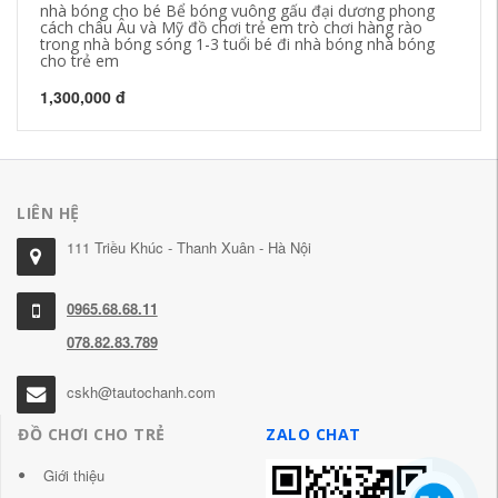
nhà bóng cho bé Bể bóng vuông gấu đại dương phong
Lề
cách châu Âu và Mỹ đồ chơi trẻ em trò chơi hàng rào
gá
trong nhà bóng sóng 1-3 tuổi bé đi nhà bóng nhà bóng
dư
cho trẻ em
34
1,300,000 đ
LIÊN HỆ
111 Triều Khúc - Thanh Xuân - Hà Nội
0965.68.68.11
078.82.83.789
cskh@tautochanh.com
ĐỒ CHƠI CHO TRẺ
ZALO CHAT
Giới thiệu