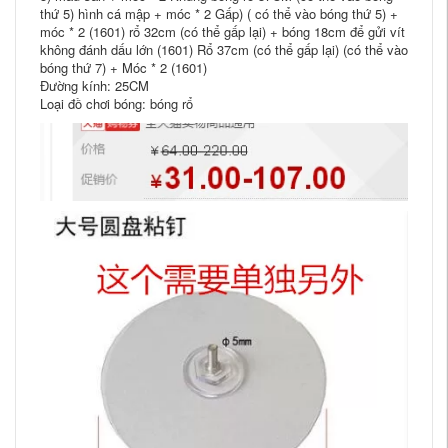
thứ 5) hình cá mập + móc * 2 Gấp) ( có thể vào bóng thứ 5) +
móc * 2 (1601) rổ 32cm (có thể gấp lại) + bóng 18cm để gửi vít
không đánh dấu lớn (1601) Rổ 37cm (có thể gấp lại) (có thể vào
bóng thứ 7) + Móc * 2 (1601)
Đường kính: 25CM
Loại đồ chơi bóng: bóng rổ