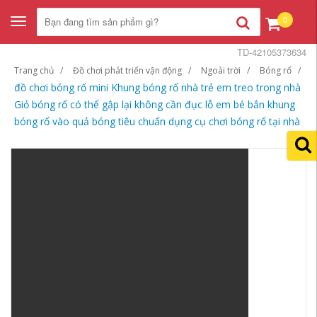
0
Toggle
navigation
TD-42105373634
Trang chủ
Đồ chơi phát triển vận động
Ngoài trời
Bóng rổ
đồ chơi bóng rổ mini Khung bóng rổ nhà trẻ em treo trong nhà
Giỏ bóng rổ có thể gập lại không cần đục lỗ em bé bắn khung
bóng rổ vào quả bóng tiêu chuẩn dụng cụ chơi bóng rổ tại nhà