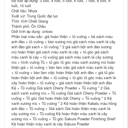
Độ tuổi áp dụng: 3 tuổi, 4 tuổi, 5 tuổi, 6 tuổi, 7 tuổi, 8 tuổi, 9
tuổi, 10 tuổi
Chất liệu: Nhựa
Xuất xứ: Trung Quốc đại lục
Tỉnh: tỉnh Chiết Giang
Thành phố: Ôn Châu
Giới tính áp dụng: unisex
Phân loại màu sắc: giá hoàn thiện + tủ vuông + kệ sách màu
anh đào + tủ vuông + bàn sương mù giá sách màu xanh lá cây
anh đào giá sách + tủ vuông * 2 giá sách bột anh đào sương
mù hoàn thiện giá sách màu xanh lá cây + tủ góc giá sách
màu xanh lá cây + tủ vuông giá sách màu xanh lá cây sương
mù + hình vuông Tủ + tủ góc tủ góc màu xanh sương mù hoàn
thiện giá + tủ vuông + bàn làm việc giá sách màu xanh lá cây
+ tủ vuông + bàn làm việc hoàn thiện bột anh đào + giá tủ góc
hoàn thiện bột anh đào + tủ vuông + tủ góc tủ góc màu xanh lá
cây hoàn thiện + tủ vuông + giá sách hoàn thiện bột anh đào
Kệ + Tủ vuông Giá sách Cherry Powder + Tủ vuông * 2 Giá
sách xanh sương mù + Tủ vuông Giá sách Cherry Powder + Tủ
vuông + Tủ góc Giá hoàn thiện bột Cherry + Tủ vuông * 2 Kệ
xanh sương mù + Tủ vuông * 2 Kệ hoàn thiện Kabalu màu hồng
anh đào + Tủ vuông + Giá sách Giá hoàn thiện màu xanh lá
cây sương mù + Tủ vuông Kệ hoàn thiện màu xanh lá cây
sương mù + Tủ vuông + Tủ góc Sakura Powder Finishing Shelf
Kệ hoàn thiện màu xanh lá cây Sakura Powder