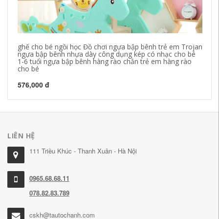
ghế cho bé ngồi học Đồ chơi ngựa bập bênh trẻ em Trojan
gh
ngựa bập bênh nhựa dày công dụng kép có nhạc cho bé
ng
1-6 tuổi ngựa bập bênh hàng rào chắn trẻ em hàng rào
1-
cho bé
ch
576,000 đ
57
LIÊN HỆ
111 Triều Khúc - Thanh Xuân - Hà Nội
0965.68.68.11
078.82.83.789
cskh@tautochanh.com