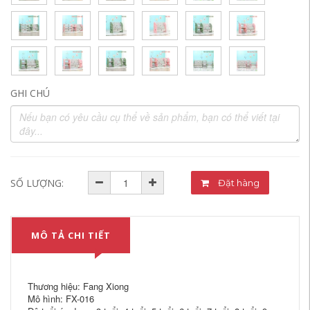
GHI CHÚ
SỐ LƯỢNG:
Đặt hàng
MÔ TẢ CHI TIẾT
Thương hiệu: Fang Xiong
Mô hình: FX-016