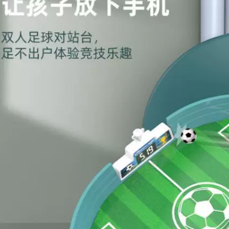
bàn bóng đá trò
210,000
chơi bóng đá trò
chơi sân bóng đá
trò chơi tương tác
Khung chụp bóng rổ
giáo dục cha mẹ-
trẻ em trong nhà có
con Bộ đồ chơi bóng
thể nâng lên và di
rổ
chuyển 1 bé 2 bé
trai 3 đồ chơi mẫu
273,000
giáo 6 tuổi dụng cụ
chơi bóng rổ tại nhà
Đất sét siêu nhẹ 24
171,000
màu trẻ em làm
bằng tay đất sét
không độc hại
không gian màu
bùn mẫu giáo
handmade tự làm
đất sét pha lê dat
set
207,000
Lều trẻ em trong
nhà bóng cho bé Bể