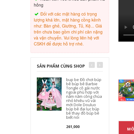
hỏng
Đối với các mặt hàng có trọng
lượng khá lớn, mặt hàng cồng kềnh
như: Bàn ghế, Giường, Tủ, Kệ... Giá
trên chưa bao gồm chi phí cân nặng
và vận chuyển. Vui lòng liên hệ với
CSKH để được hỗ trợ nhé.
SẢN PHẨM CÙNG SHOP
bup be Đồ chơi búp
bê búp bê Barbie
Tongle cô gái nước
ngoài phù hợp với
năm năm công chúa
nhỏ khiêu vũ vải
mới Dole Douluo
búp bê đại lục búp
bê thay đồ búp bê
biết nói
261,000
MÔ