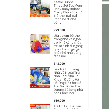
Castle Dunnel
Three Set Set Mens
Baby Baby Indoor
Crazy Chụp đồ chơi
Trò chơi Ball Ball
Pond bé đi nhà
bóng
779,000
Lều trẻ em Đồ chơi
trong nhà và ngoài
trời Nhà công chúa
trẻ sơ sinh đi ngang
qua nhà cô gái gấp
nhà nhỏ nhà bóng
ở hà nội
348,000
Lều Trẻ Em Trong
Nhà Và Ngoài Trời
Nhà Chơi Nhà Bé
Khoan Đường Hầm
Bò Ống Đồ Chơi Bé
Trai Và Bé Gái Đại
Dương Bể Bóng nhà
bóng bơm hơi
639,000
Trẻ Em Lâu Đài Lều