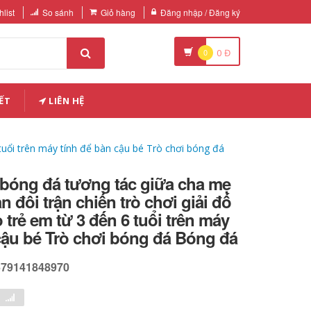
list
So sánh
Giỏ hàng
Đăng nhập / Đăng ký
0
0
Đ
ẾT
LIÊN HỆ
 tuổi trên máy tính để bàn cậu bé Trò chơi bóng đá
 bóng đá tương tác giữa cha mẹ
n đôi trận chiến trò chơi giải đố
 trẻ em từ 3 đến 6 tuổi trên máy
cậu bé Trò chơi bóng đá Bóng đá
679141848970