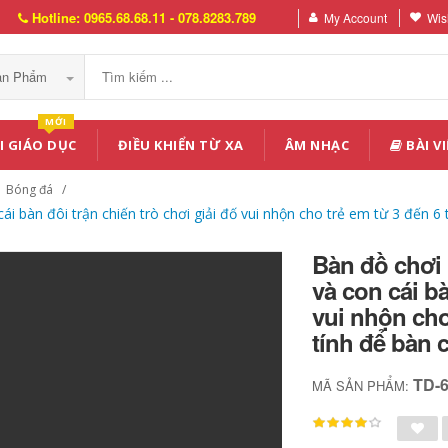
Hotline: 0965.68.68.11 - 078.8283.789
My Account
Wish
Sản Phẩm
MỚI
I GIÁO DỤC
ĐIỀU KHIỂN TỪ XA
ÂM NHẠC
BÀI VI
Bóng đá
i bàn đôi trận chiến trò chơi giải đố vui nhộn cho trẻ em từ 3 đến 6
Bàn đồ chơi
và con cái bà
vui nhộn cho
tính để bàn 
TD-
MÃ SẢN PHẨM: