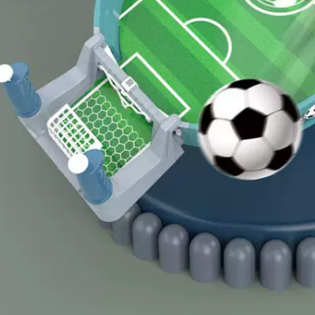
nhà công chúa cô
bóng vuông gấu đại
gái nhà búp bê bé
dương phong cách
âu đài ngoài trời
châu Âu và Mỹ đồ
ngôi nhà nhỏ nhà
chơi trẻ em trò chơi
trò chơi lớn nhà
hàng rào trong nhà
bóng đại dương nhà
bóng sóng 1-3 tuổi
bóng gần đây bé đi
bé đi nhà bóng nhà
nhà bóng
bóng cho trẻ em
852,000
1,300,000
Lều trẻ em 3 Bộ đồ
Bóng đại dương trẻ
chơi trong nhà và
em bé bé quả bóng
ngoài trời nhà trò
màu đồ chơi không
chơi công chúa bé
độc hại và vô vị Sân
chơi nhà gái gấp đại
chơi trong nhà sóng
dương bể bóng
bóng bóng nhựa
cách lắp nhà bóng
nhà bóng nhà bóng
mini
421,000
507,000
Lều nhỏ trẻ em, Nhà
đồ chơi trò chơi
hàng rào chắn cho
trong nhà Male 3 Cô
trẻ em Fang Xiong
gái 6 em bé ngoài
giá lưu trữ đồ chơi
trời hàng rào Hàng
trẻ em cho bé hoạt
rào hồ bơi đại
hình hoàn thiện tủ
dương bé đi nhà
đựng đồ đa chức
bóng
năng giá sách tủ
nhựa ghế ngồi học
cho bé gái hàng rào
342,000