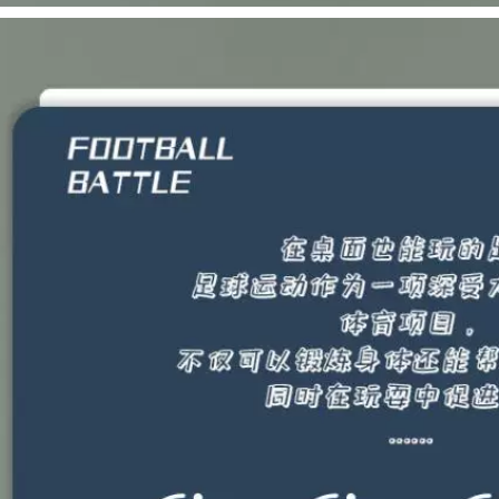
nhựa cho bé
nhà bóng bơm hơi
Lều trẻ em trong
1,292,000
nhà nhà chơi công
chúa cô gái đồ chơi
ghế cho bé ngồi học
nhà trẻ em nhà
Đồ chơi ngựa bập
bóng đại dương
bênh trẻ em Trojan
món quà ngày tết
ngựa bập bênh
thiếu nhi nhà bóng
nhựa dày công
cho trẻ em nhà
dụng kép có nhạc
bóng ở hà nội
cho bé 1-6 tuổi
ngựa bập bênh
hàng rào chắn trẻ
640,000
em hàng rào cho bé
bé chơi nhà bóng
Lều trẻ em trong
576,000
nhà chơi nhà công
chúa cô gái đồ chơi
Vòng đeo bóng rổ
nam trò chơi nhà ô
dành cho trẻ em
tô ngôi nhà nhỏ bé
trong nhà có thể
bóng đại dương bể
nâng di động ngoài
bơi nhà bóng cho
trời dành cho thanh
bé nhà bóng gần
thiếu niên người lớn
đây
bắn súng vòng rổ
tiêu chuẩn bóng rổ
treo tường
414,000
Đồ chơi đá bóng 2
1,240,000
người Tập thể dục
phối hợp tay mắt
đồ chơi bóng rổ mini
nhà trẻ mẫu giáo
Khung bóng rổ nhà
hoạt động đồ chơi
trẻ em treo trong