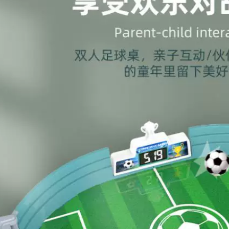
3,593,000
bóng rổ trẻ em có
Phim câu cá bơi lội
thể nâng lên trong
của trẻ em bơm hơi
nhà cho bé 1-2-3-6
trên các quầy hàng
tuổi Đồ chơi bóng
lớn, đồ chơi Cassia
đá trẻ em trong nhà
Đồ chơi Sand Sand
khung chụp dụng cụ
Set đồ chơi xúc cát
chơi bóng rổ tại nhà
cho bé cát cho bé
chơi
600,000
680,000
Milu trẻ em 3-5 bóng
rổ bóng rổ da nhỏ
Cầu trượt trẻ em
vợt bóng mẫu giáo
Maruya trong nhà
đặc biệt bóng đá trẻ
trẻ em cầu trượt xích
em đồ chơi bóng
đu kết hợp thiên
đàn hồi đồ chơi
đường đồ chơi trẻ
bóng rổ mini
em nhỏ cầu trượt
ngoài trời cầu tuột
568,000
cho bé
1,140,000