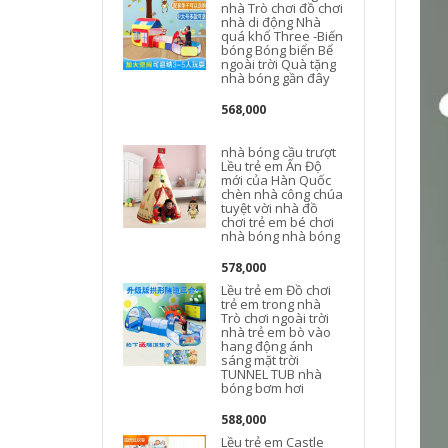
nhà Trò chơi đồ chơi
nhà di động Nhà
quá khổ Three -Biến
l
bóng Bóng biển Bể
ngoài trời Quà tặng
nhà bóng gần đây
568,000
nhà bóng cầu trượt
Lều trẻ em Ấn Độ
mới của Hàn Quốc
chèn nhà công chúa
tuyệt vời nhà đồ
chơi trẻ em bé chơi
nhà bóng nhà bóng
578,000
Lều trẻ em Đồ chơi
trẻ em trong nhà
Trò chơi ngoài trời
nhà trẻ em bò vào
hang động ánh
sáng mặt trời
TUNNEL TUB nhà
bóng bơm hơi
588,000
Lều trẻ em Castle