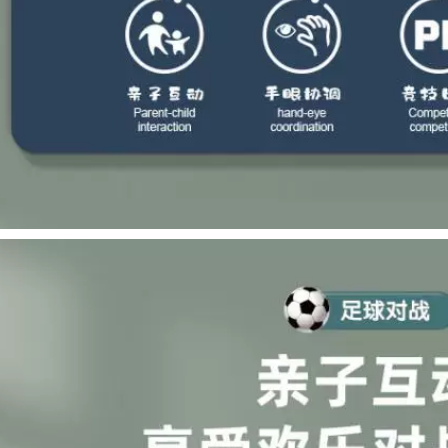
goài trời thiết bị
nhà Giỏ bóng rổ có
hoạt động thể thao
thể gập lại không
rong nhà thiết bị
cần đục lỗ em bé
rèn luyện ý thức Bộ
bắn khung bóng rổ
đồ chơi bóng đá
vào quả bóng tiêu
mini
chuẩn dụng cụ chơi
bóng rổ tại nhà
421,000
358,000
Trẻ em trượt trong
nhà và gia đình
bộ đồ chơi bóng rổ
ngoài trời khối gấp
Trẻ em khung bóng
trẻ em trượt trượt
rổ trong nhà có thể
mùa thu nghìn đồ
nâng hộp chụp cậu
chơi đồ chơi cũ nhà
bé trẻ mới biết đi 1-
bóng cầu trượt cách
5-8 tuổi đồ chơi
lắp nhà bóng
bóng đá đồ chơi
bóng rổ mini
3,592,000
552,000
Trẻ em trượt trong
nhà và ngoài trời
bóng rổ treo tường
nhà và hàng rào đa
Giỏ bóng rổ treo
chức năng ngoài trời
tường trẻ em trong
Slide Slide Autumn
nhà có thể nâng giá
ngàn nhóm Đồ chơi
chụp đồ chơi trẻ em
đồ chơi Hàng rào
nhà trẻ cậu bé bóng
Bóng hàng rào
rổ cho bé
hàng rào nhà bóng
cầu trượt bé chơi
552,000
nhà bóng
dụng cụ chơi bóng
rổ tại nhà Giá đỡ