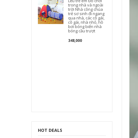
Lều trẻ em Đồ chơi
trong nhà và ngoài
trời Nhà công chúa
trẻ sơ sinh đi ngang
qua nhà, các cô gái,
cô gái, nhà nhỏ, hồ
bơi bóng biển nhà
bóng cầu trượt
348,000
HOT DEALS