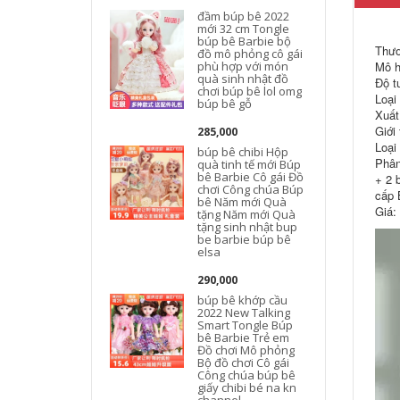
đầm búp bê 2022
mới 32 cm Tongle
búp bê Barbie bộ
Thươ
đồ mô phỏng cô gái
phù hợp với món
Mô h
quà sinh nhật đồ
Độ tu
chơi búp bê lol omg
Loại
búp bê gỗ
Xuất
Giới
285,000
Loại
búp bê chibi Hộp
Phân
quà tinh tế mới Búp
bê Barbie Cô gái Đồ
+ 2 
chơi Công chúa Búp
cấp 
bê Năm mới Quà
Giá:
tặng Năm mới Quà
tặng sinh nhật bup
be barbie búp bê
elsa
290,000
búp bê khớp cầu
2022 New Talking
Smart Tongle Búp
bê Barbie Trẻ em
Đồ chơi Mô phỏng
Bộ đồ chơi Cô gái
Công chúa búp bê
giấy chibi bé na kn