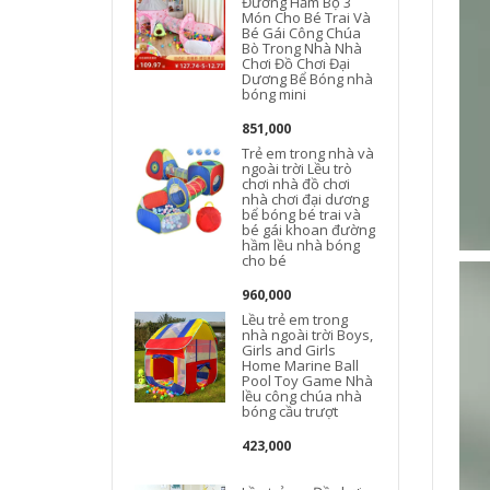
Đường Hầm Bộ 3
n
Món Cho Bé Trai Và
Bé Gái Công Chúa
t
Bò Trong Nhà Nhà
Chơi Đồ Chơi Đại
Dương Bể Bóng nhà
bóng mini
851,000
Trẻ em trong nhà và
ngoài trời Lều trò
chơi nhà đồ chơi
nhà chơi đại dương
bể bóng bé trai và
bé gái khoan đường
hầm lều nhà bóng
cho bé
960,000
Lều trẻ em trong
nhà ngoài trời Boys,
Girls and Girls
Home Marine Ball
Pool Toy Game Nhà
lều công chúa nhà
bóng cầu trượt
423,000