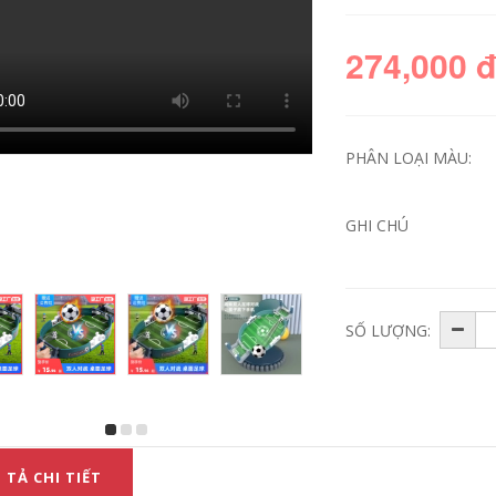
274,000 
PHÂN LOẠI MÀU:
GHI CHÚ
Đồ chơi đá bóng 2
Gấu đất sét siêu
người Trẻ em chơi
nhẹ túi lớn màu
đồ chơi bóng đá
trắng trẻ em không
SỐ LƯỢNG:
trên máy tính để
độc hại đổ nhựa
bàn câu đố não
màu bùn cấp thực
tương tác giữa cha
phẩm màu đơn 24
mẹ và con cái máy
màu 12 màu nặn đất
trò chơi đôi chống
sét đơn giản
lại cậu bé Đồ chơi
bóng đá
285,000
271,000
 TẢ CHI TIẾT
Đồ chơi giáo dục