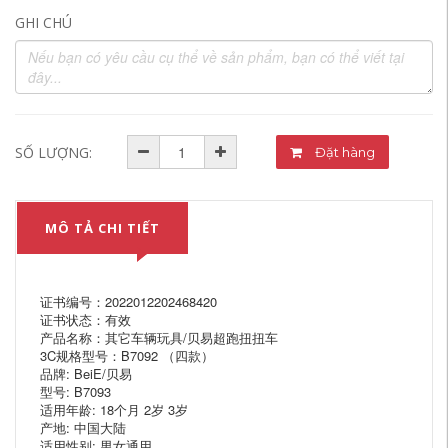
GHI CHÚ
SỐ LƯỢNG:
Đặt hàng
MÔ TẢ CHI TIẾT
证书编号：2022012202468420
证书状态：有效
产品名称：其它车辆玩具/贝易超跑扭扭车
3C规格型号：B7092 （四款）
品牌: BeiE/贝易
型号: B7093
适用年龄: 18个月 2岁 3岁
产地: 中国大陆
适用性别: 男女通用