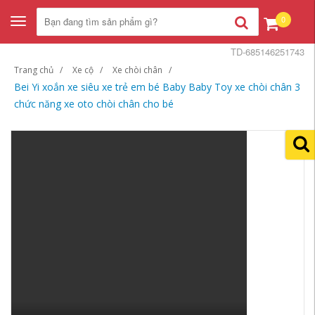
0
Toggle
navigation
TD-685146251743
Trang chủ
Xe cộ
Xe chòi chân
Bei Yi xoắn xe siêu xe trẻ em bé Baby Baby Toy xe chòi chân 3
chức năng xe oto chòi chân cho bé