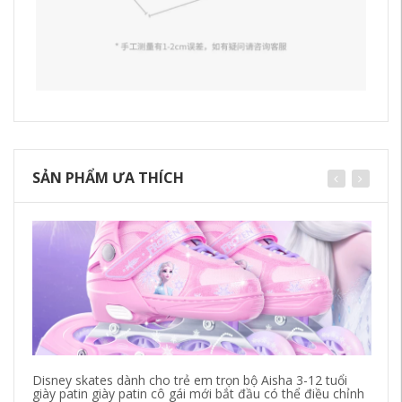
SẢN PHẨM ƯA THÍCH
Disney skates dành cho trẻ em trọn bộ Aisha 3-12 tuổi
xe
giày patin giày patin cô gái mới bắt đầu có thể điều chỉnh
em