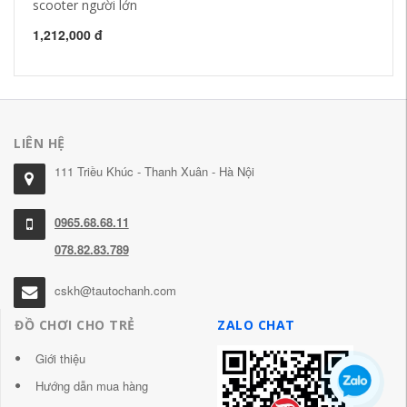
scooter người lớn
ph
bé
1,212,000 đ
93
LIÊN HỆ
111 Triều Khúc - Thanh Xuân - Hà Nội
0965.68.68.11
078.82.83.789
cskh@tautochanh.com
ĐỒ CHƠI CHO TRẺ
ZALO CHAT
Giới thiệu
Hướng dẫn mua hàng