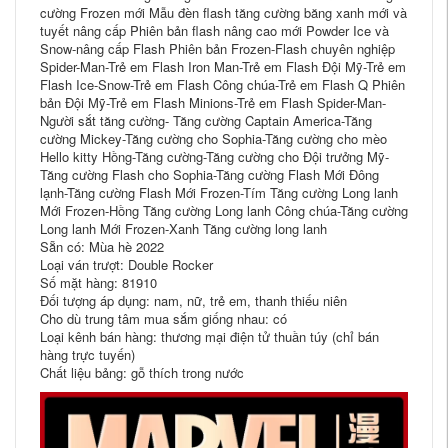
cường Frozen mới Mẫu đèn flash tăng cường băng xanh mới và
tuyết nâng cấp Phiên bản flash nâng cao mới Powder Ice và
Snow-nâng cấp Flash Phiên bản Frozen-Flash chuyên nghiệp
Spider-Man-Trẻ em Flash Iron Man-Trẻ em Flash Đội Mỹ-Trẻ em
Flash Ice-Snow-Trẻ em Flash Công chúa-Trẻ em Flash Q Phiên
bản Đội Mỹ-Trẻ em Flash Minions-Trẻ em Flash Spider-Man-
Người sắt tăng cường- Tăng cường Captain America-Tăng
cường Mickey-Tăng cường cho Sophia-Tăng cường cho mèo
Hello kitty Hồng-Tăng cường-Tăng cường cho Đội trưởng Mỹ-
Tăng cường Flash cho Sophia-Tăng cường Flash Mới Đông
lạnh-Tăng cường Flash Mới Frozen-Tím Tăng cường Long lanh
Mới Frozen-Hồng Tăng cường Long lanh Công chúa-Tăng cường
Long lanh Mới Frozen-Xanh Tăng cường long lanh
Sẵn có: Mùa hè 2022
Loại ván trượt: Double Rocker
Số mặt hàng: 81910
Đối tượng áp dụng: nam, nữ, trẻ em, thanh thiếu niên
Cho dù trung tâm mua sắm giống nhau: có
Loại kênh bán hàng: thương mại điện tử thuần túy (chỉ bán
hàng trực tuyến)
Chất liệu bảng: gỗ thích trong nước