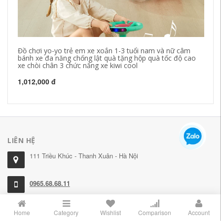
Đồ chơi yo-yo trẻ em xe xoắn 1-3 tuổi nam và nữ câm
Tr
bánh xe đa năng chống lật quà tặng hộp quà tốc độ cao
đầ
xe chòi chân 3 chức năng xe kiwi cool
pa
1,012,000 đ
1,
LIÊN HỆ
111 Triều Khúc - Thanh Xuân - Hà Nội
0965.68.68.11
078.82.83.789
Home
Category
Wishlist
Comparison
Account
cskh@tautochanh.com