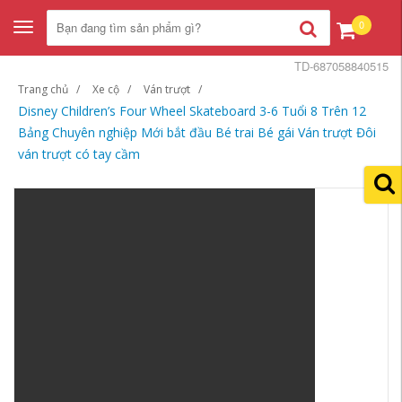
0
Toggle
navigation
TD-687058840515
Trang chủ
Xe cộ
Ván trượt
Disney Children’s Four Wheel Skateboard 3-6 Tuổi 8 Trên 12
Bảng Chuyên nghiệp Mới bắt đầu Bé trai Bé gái Ván trượt Đôi
ván trượt có tay cầm