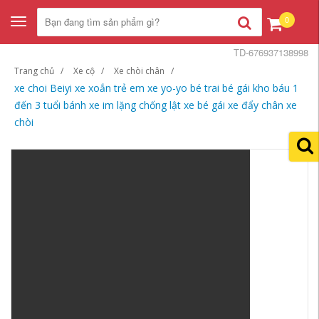
0
Toggle
navigation
TD-676937138998
Trang chủ
Xe cộ
Xe chòi chân
xe choi Beiyi xe xoắn trẻ em xe yo-yo bé trai bé gái kho báu 1
đến 3 tuổi bánh xe im lặng chống lật xe bé gái xe đẩy chân xe
chòi