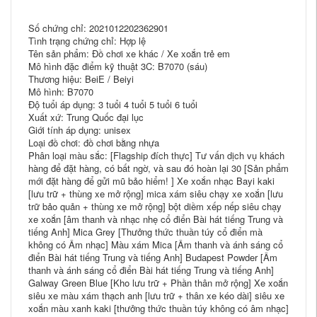
Số chứng chỉ: 2021012202362901
Tình trạng chứng chỉ: Hợp lệ
Tên sản phẩm: Đồ chơi xe khác / Xe xoắn trẻ em
Mô hình đặc điểm kỹ thuật 3C: B7070 (sáu)
Thương hiệu: BeiE / Beiyi
Mô hình: B7070
Độ tuổi áp dụng: 3 tuổi 4 tuổi 5 tuổi 6 tuổi
Xuất xứ: Trung Quốc đại lục
Giới tính áp dụng: unisex
Loại đồ chơi: đồ chơi bằng nhựa
Phân loại màu sắc: [Flagship đích thực] Tư vấn dịch vụ khách
hàng để đặt hàng, có bất ngờ, và sau đó hoàn lại 30 [Sản phẩm
mới đặt hàng để gửi mũ bảo hiểm! ] Xe xoắn nhạc Bayi kaki
[lưu trữ + thùng xe mở rộng] mica xám siêu chạy xe xoắn [lưu
trữ bảo quản + thùng xe mở rộng] bột diềm xếp nếp siêu chạy
xe xoắn [âm thanh và nhạc nhẹ cổ điển Bài hát tiếng Trung và
tiếng Anh] Mica Grey [Thưởng thức thuần túy cổ điển mà
không có Âm nhạc] Màu xám Mica [Âm thanh và ánh sáng cổ
điển Bài hát tiếng Trung và tiếng Anh] Budapest Powder [Âm
thanh và ánh sáng cổ điển Bài hát tiếng Trung và tiếng Anh]
Galway Green Blue [Kho lưu trữ + Phần thân mở rộng] Xe xoắn
siêu xe màu xám thạch anh [lưu trữ + thân xe kéo dài] siêu xe
xoắn màu xanh kaki [thưởng thức thuần túy không có âm nhạc]