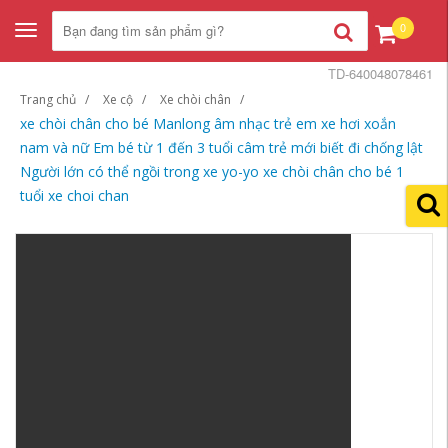
0
Toggle
navigation
TD-640048078461
Trang chủ
Xe cộ
Xe chòi chân
xe chòi chân cho bé Manlong âm nhạc trẻ em xe hơi xoắn
nam và nữ Em bé từ 1 đến 3 tuổi câm trẻ mới biết đi chống lật
Người lớn có thể ngồi trong xe yo-yo xe chòi chân cho bé 1
tuổi xe choi chan