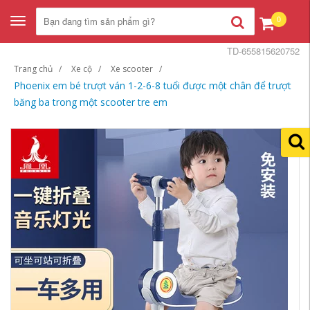
0
Toggle
navigation
TD-655815620752
Trang chủ
Xe cộ
Xe scooter
Phoenix em bé trượt ván 1-2-6-8 tuổi được một chân để trượt
băng ba trong một scooter tre em