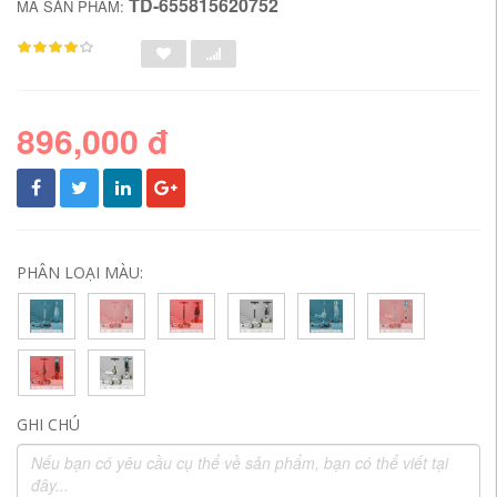
TD-655815620752
MÃ SẢN PHẨM:
896,000 đ
PHÂN LOẠI MÀU:
GHI CHÚ