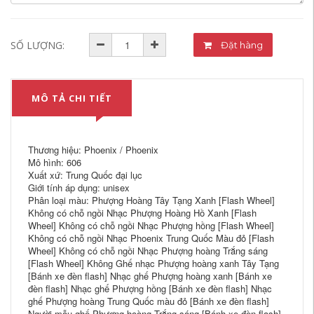
SỐ LƯỢNG:
Đặt hàng
MÔ TẢ CHI TIẾT
Thương hiệu: Phoenix / Phoenix
Mô hình: 606
Xuất xứ: Trung Quốc đại lục
Giới tính áp dụng: unisex
Phân loại màu: Phượng Hoàng Tây Tạng Xanh [Flash Wheel]
Không có chỗ ngồi Nhạc Phượng Hoàng Hồ Xanh [Flash
Wheel] Không có chỗ ngồi Nhạc Phượng hồng [Flash Wheel]
Không có chỗ ngồi Nhạc Phoenix Trung Quốc Màu đỏ [Flash
Wheel] Không có chỗ ngồi Nhạc Phượng hoàng Trắng sáng
[Flash Wheel] Không Ghế nhạc Phượng hoàng xanh Tây Tạng
[Bánh xe đèn flash] Nhạc ghế Phượng hoàng xanh [Bánh xe
đèn flash] Nhạc ghế Phượng hồng [Bánh xe đèn flash] Nhạc
ghế Phượng hoàng Trung Quốc màu đỏ [Bánh xe đèn flash]
Người mẫu ghế Phượng hoàng Trắng sáng [Bánh xe đèn flash]