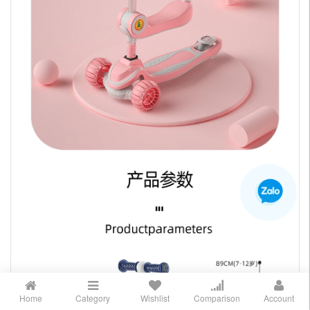
Home
Category
Wishlist
Comparison
Account